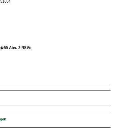
751664
 �55 Abs. 2 RStV:
ngen