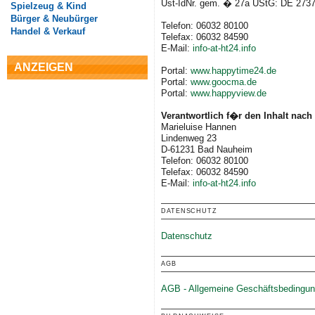
Ust-IdNr. gem. � 27a UStG: DE 273
Spielzeug & Kind
Bürger & Neubürger
Telefon: 06032 80100
Handel & Verkauf
Telefax: 06032 84590
E-Mail:
info-at-ht24.info
ANZEIGEN
Portal:
www.happytime24.de
Portal:
www.goocma.de
Portal:
www.happyview.de
Verantwortlich f�r den Inhalt nach
Marieluise Hannen
Lindenweg 23
D-61231 Bad Nauheim
Telefon: 06032 80100
Telefax: 06032 84590
E-Mail:
info-at-ht24.info
DATENSCHUTZ
Datenschutz
AGB
AGB - Allgemeine Geschäftsbedingu