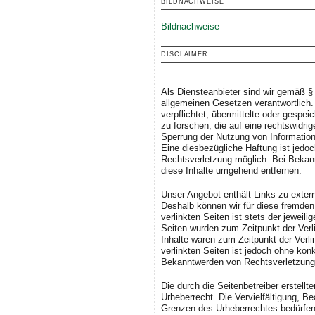
BILDNACHWEISE
Bildnachweise
DISCLAIMER:
Haftung für Inhalte
Als Diensteanbieter sind wir gemäß §
allgemeinen Gesetzen verantwortlich.
verpflichtet, übermittelte oder gesp
zu forschen, die auf eine rechtswidrig
Sperrung der Nutzung von Information
Eine diesbezügliche Haftung ist jedoc
Rechtsverletzung möglich. Bei Bekan
diese Inhalte umgehend entfernen.
Haftung für Links
Unser Angebot enthält Links zu extern
Deshalb können wir für diese fremden
verlinkten Seiten ist stets der jeweili
Seiten wurden zum Zeitpunkt der Verl
Inhalte waren zum Zeitpunkt der Verli
verlinkten Seiten ist jedoch ohne kon
Bekanntwerden von Rechtsverletzunge
Urheberrecht
Die durch die Seitenbetreiber erstell
Urheberrecht. Die Vervielfältigung, B
Grenzen des Urheberrechtes bedürfen 