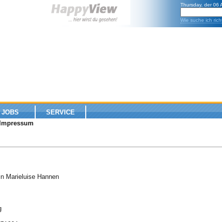
Thursday, der 06
Wie suche ich rich
JOBS
SERVICE
 Impressum
in Marieluise Hannen
g