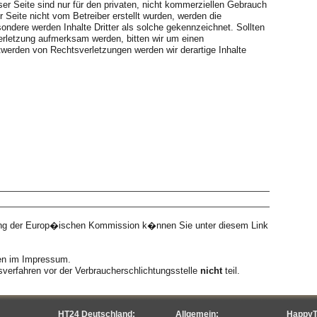
er Seite sind nur für den privaten, nicht kommerziellen Gebrauch
er Seite nicht vom Betreiber erstellt wurden, werden die
sondere werden Inhalte Dritter als solche gekennzeichnet. Sollten
erletzung aufmerksam werden, bitten wir um einen
werden von Rechtsverletzungen werden wir derartige Inhalte
:
ng
egung der Europ�ischen Kommission k�nnen Sie unter diesem Link
en im Impressum.
verfahren vor der Verbraucherschlichtungsstelle
nicht
teil.
HT24 Deutschland:
Allgemein:
HappyT