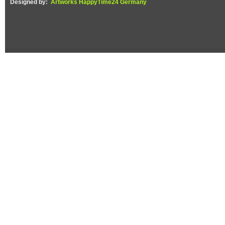
Designed by:
Artworks HappyTime24 Germany