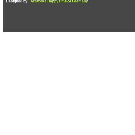
Designed by:
Artworks HappyTime24 Germany