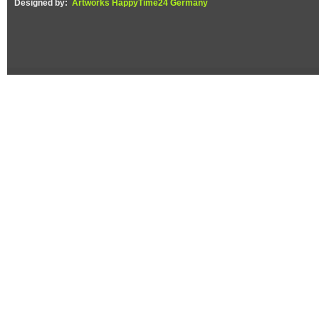
Designed by:
Artworks HappyTime24 Germany