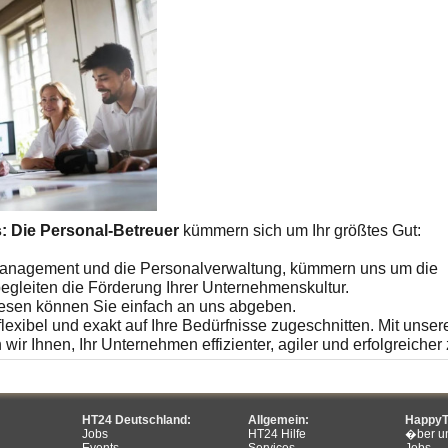
: Die Personal-Betreuer
kümmern sich um Ihr größtes Gut:
management und die Personalverwaltung, kümmern uns um die
begleiten die Förderung Ihrer Unternehmenskultur.
esen können Sie einfach an uns abgeben.
 flexibel und exakt auf Ihre Bedürfnisse zugeschnitten. Mit unse
wir Ihnen, Ihr Unternehmen effizienter, agiler und erfolgreiche
HT24 Deutschland:
Allgemein:
HappyT
Jobs
HT24 Hilfe
�ber u
Events
Services
Jobs