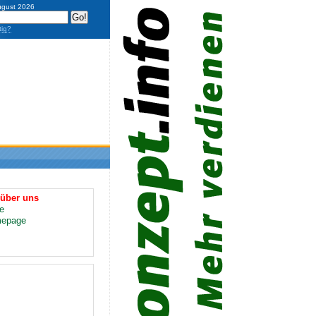
ugust 2026
tig?
 über uns
e
epage