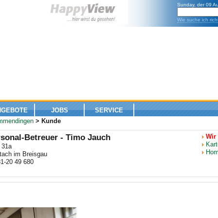
Sunday, der 09 A
Wie suche ich rich
NGEBOTE
JOBS
SERVICE
mmendingen
> Kunde
rsonal-Betreuer - Timo Jauch
Wir
Kart
 31a
Hom
tach im Breisgau
1-20 49 680