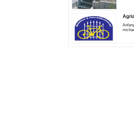
Agria
Anfang
michae