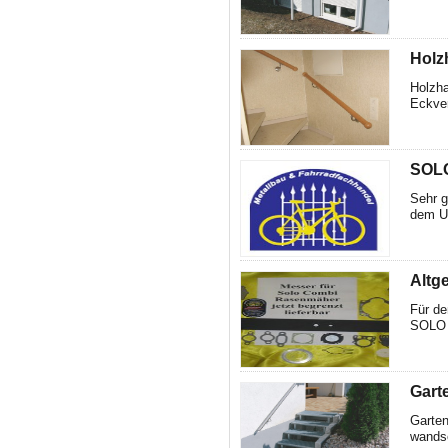
Holz
Holzha
Eckver
SOLO
Sehr g
dem Um
Altge
Für de
SOLO n
Gart
Garten
wandse