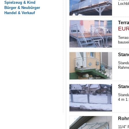
Spielzeug & Kind
Lochbl
Bürger & Neubürger
Handel & Verkauf
Terr
EUR 
Terras
bausei
Stan
Standa
Rahmen
Stan
Standa
4 m 1.
Roh
11/4" 