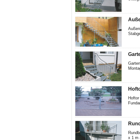
Auße
Außent
Stabge
Gart
Garten
Montag
Hoft
Hoftor
Fundam
Rund
Rundbo
x 1 m 