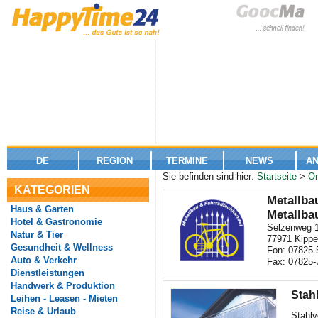
DE
REGION
TERMINE
NEWS
A
Sie befinden sind hier:
Startseite
>
Or
KATEGORIEN
Metallba
Haus & Garten
Metallba
Hotel & Gastronomie
Selzenweg 
Natur & Tier
77971 Kipp
Gesundheit & Wellness
Fon: 07825-
Auto & Verkehr
Fax: 07825-
Dienstleistungen
Handwerk & Produktion
Stah
Leihen - Leasen - Mieten
Reise & Urlaub
Stahlv