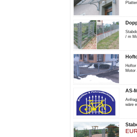
Platte
Dopp
Stabd
/ m Mo
Hoft
Hoftor
Motor 
AS-M
Anfrag
wäre e
Stab
EUR