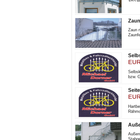
VA-Han
Zaun
Zaun m
Zaunfe
Selb
EUR
Selbsk
bzw. G
Seit
EUR
Hartbe
Rähmch
Auße
Außent
Stabge