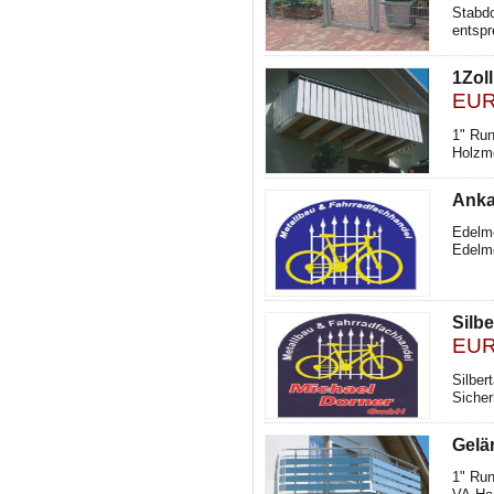
Stabd
entspr
1Zol
EUR
1" Run
Holzmo
Anka
Edelme
Edelme
Silb
EUR
Silber
Sicher
Gelä
1" Run