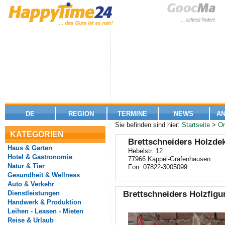
DE
REGION
TERMINE
NEWS
A
Sie befinden sind hier:
Startseite
>
Or
KATEGORIEN
Brettschneiders Holzde
Haus & Garten
Hebelstr. 12
Hotel & Gastronomie
77966 Kappel-Grafenhausen
Natur & Tier
Fon: 07822-3005099
Gesundheit & Wellness
Auto & Verkehr
Dienstleistungen
Brettschneiders Holzfigu
Handwerk & Produktion
Leihen - Leasen - Mieten
Reise & Urlaub