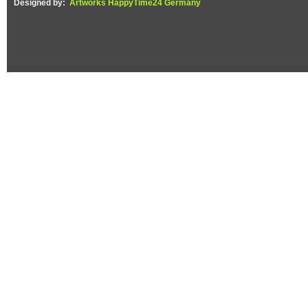
Designed by:
Artworks HappyTime24 Germany