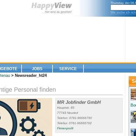
Thursday, der 06
Wie suche ich rich
NGEBOTE
JOBS
SERVICE
rtenau
> Newsreader_ht24
S
chtige Personal finden
MR Jobfinder GmbH
Bo
Hauptstr. 85
77743 Neuried
Telefon: 0781-96666790
Telefax: 0781-96666792
Firmenprofil