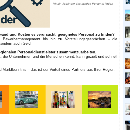
Mit Mr. Jobfinder das richtige Personal finden
fwand und Kosten es verursacht, geeignetes Personal zu finden?
s Bewerbermanagement bis hin zu Vorstellungsgesprächen – die
 sondern auch Geld.
egionalen Personaldienstleister zusammenzuarbeiten.
t, die Unternehmen und die Menschen kennt, kann gezielt und schnell
Marktkenntnis – das ist der Vorteil eines Partners aus Ihrer Region.
te
KI im Job –
Sommer, Snacks &
Lkw-Ladepark
hre
Parlamentarische
Sortenvielfalt:
geplant, Strom
eim
Staatssekretärin
Unsere Juli-
fehlt: Niklas