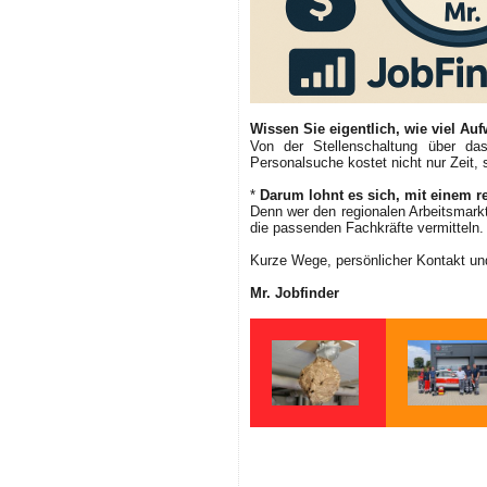
Wissen Sie eigentlich, wie viel Au
Von der Stellenschaltung über da
Personalsuche kostet nicht nur Zeit,
*
Darum lohnt es sich, mit einem r
Denn wer den regionalen Arbeitsmark
die passenden Fachkräfte vermitteln.
Kurze Wege, persönlicher Kontakt und 
Mr. Jobfinder
Gelbe Füße,
Wenn jede Minu
schwarzer Körper –
zählt – Fünf Ja
Die Asiatische
Helfer vor Ort b