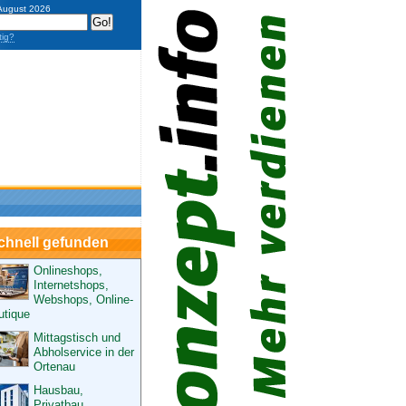
 August 2026
tig?
chnell gefunden
Onlineshops,
Internetshops,
Webshops, Online-
utique
Mittagstisch und
Abholservice in der
Ortenau
Hausbau,
Privatbau,