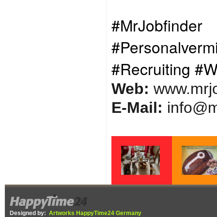
#MrJobfinder
#Personalve
#Recruiting #
Web:
www.mrjo
E-Mail:
info@m
lecker Frühstück
Schlüssel Brot
Designed by:
Artworks HappyTime24 Germany