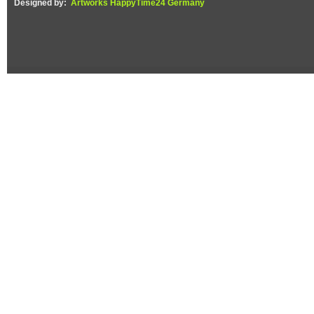
Designed by:
Artworks HappyTime24 Germany