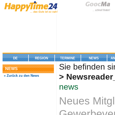
DE
REGION
TERMINE
NEWS
A
Sie befinden si
NEWS
> Newsreader
« Zurück zu den News
news
Neues Mitgl
Gewerbever