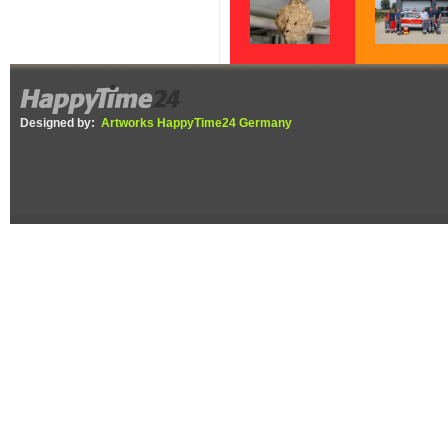
Gelbe Füße,
Wenn jede Minu
schwarzer Körper –
zählt – Fünf Ja
Die Asiatische
Helfer vor Ort b
Designed by:
Artworks HappyTime24 Germany
Hornisse ist in der
DRK Ettenheim
Ortenau
angekommen