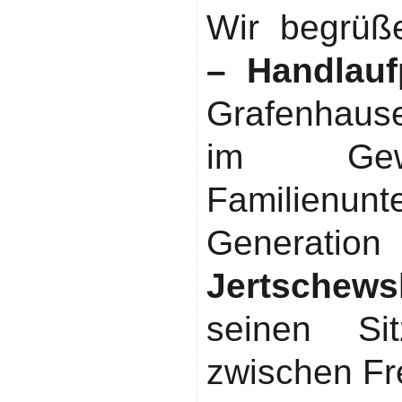
Wir begrü
– Handlauf
Grafenhaus
im Gewe
Familienun
Generati
Jertschews
seinen Si
zwischen Fr