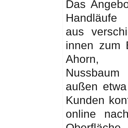
Das Angebo
Handläufe 
aus versch
innen zum B
Ahorn, E
Nussbaum
außen etwa
Kunden konf
online nac
Oberflä