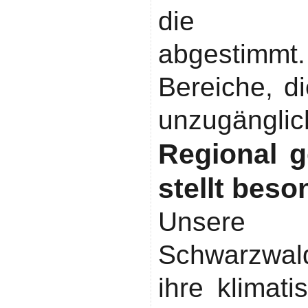
die Fah
abgestimm
Bereiche, d
unzugänglic
Regional g
stellt bes
Unsere 
Schwarzwal
ihre klimat