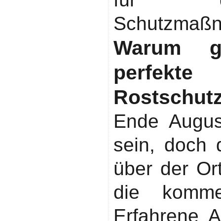
Schutzmaß
Warum ge
perfekt
Rostschut
Ende Augu
sein, doch 
über der Or
die komme
Erfahrene A