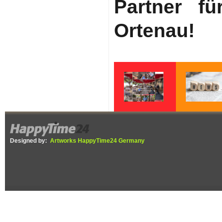
Partner fü
Ortenau!
Danke,
Bürgerdialog in
Kippenheimweiler!
Kippenheimweile
Anwohner stelle
Designed by:
Artworks HappyTime24 Germany
sich hinter die 
Kreisstrasse