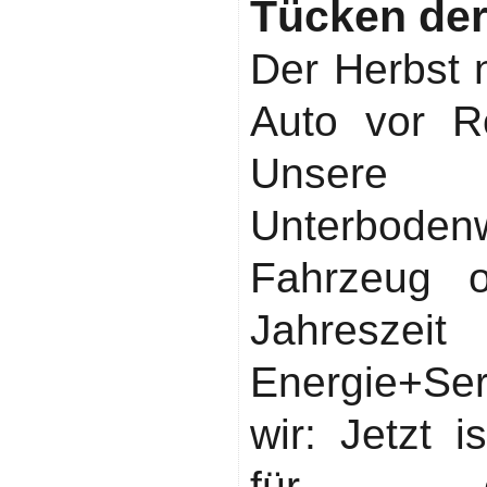
Tücken der
Der Herbst 
Auto vor R
Unsere 
Unterboden
Fahrzeug o
Jahreszei
Energie+Se
wir: Jetzt i
für di