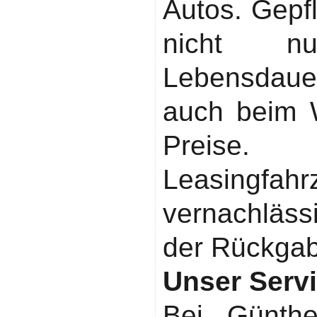
Autos. Gepf
nicht n
Lebensdaue
auch beim 
Preise.
Leasing
vernachläs
der Rückgab
Unser Servi
Bei Günthe