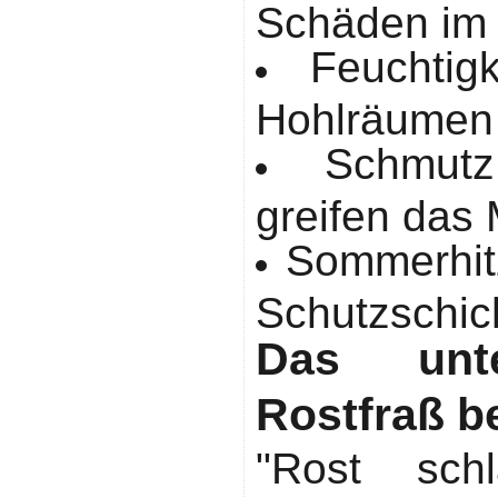
Schäden im
Feuchtig
Hohlräumen
Schmut
greifen das 
Sommerhit
Schutzschich
Das unte
Rostfraß b
"Rost sch