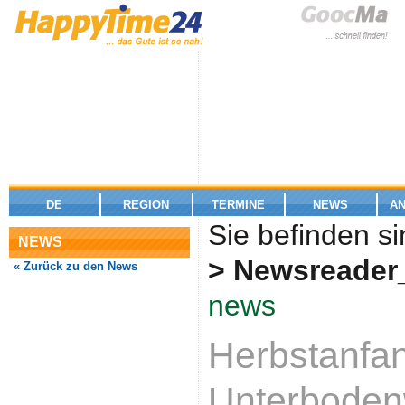
DE
REGION
TERMINE
NEWS
A
Sie befinden si
NEWS
> Newsreader
« Zurück zu den News
news
Herbstanfa
Unterbodenw