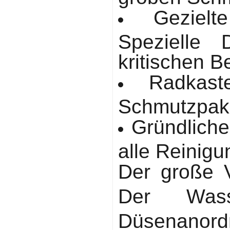
Geziel
Spezielle 
kritischen B
Radkaste
Schmutzpake
Gründliche
alle Reinigu
Der große V
Der Wass
Düsenanord