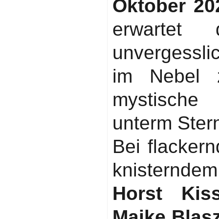
Oktober 20
erwartet
unvergessli
im Nebel 
mystische
unterm Ster
Bei flacker
knisternde
Horst Kis
Maike Blas