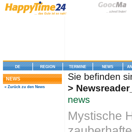
DE
REGION
TERMINE
NEWS
A
Sie befinden si
NEWS
> Newsreader
« Zurück zu den News
news
Mystische 
zauberhaft