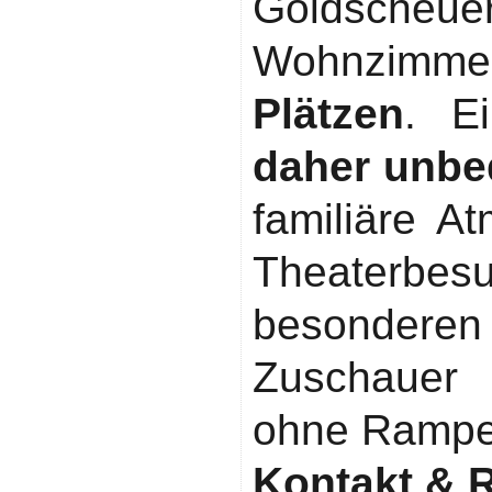
Goldscheu
Wohnzimme
Plätzen
. E
daher unbed
familiäre A
Theater
besonder
Zuschauer 
ohne Rampe
Kontakt & 