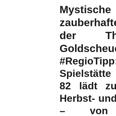
Mystische
zauberhaf
der The
Goldscheu
#RegioT
Spielstätt
82 lädt z
Herbst- un
– von s