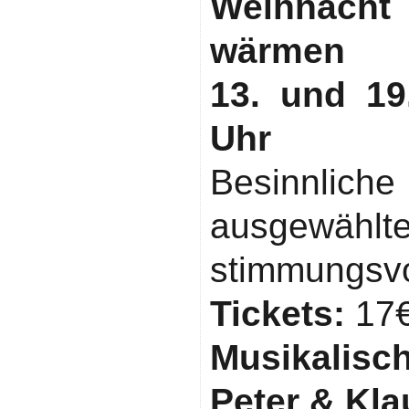
Weihnach
wärmen
13. und 19
Uhr
Besinnliche
ausgewäh
stimmungsvo
Tickets:
17€
Musikalisc
Peter & Kla