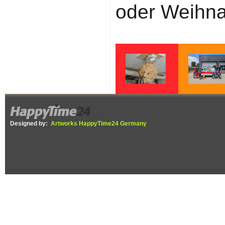
oder Weihna
Gelbe Füße,
Wenn jede Minu
schwarzer Körper –
zählt – Fünf Ja
Die Asiatische
Helfer vor Ort b
Designed by:
Artworks HappyTime24 Germany
Hornisse ist in der
DRK Ettenheim
Ortenau
angekommen