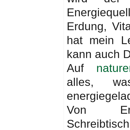
Energieque
Erdung, Vi
hat mein L
kann auch D
Auf
nature
alles, w
energiegela
Von Erd
Schreibtisc