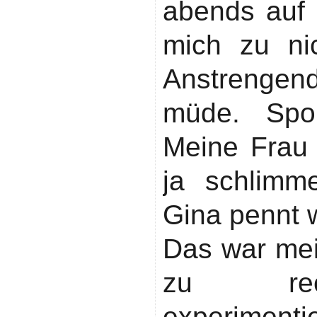
abends auf
mich zu nic
Anstrengend
müde. Spor
Meine Frau 
ja schlimm
Gina pennt 
Das war mei
zu rech
experimentie