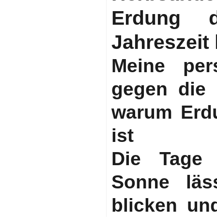
Erdung d
Jahreszei
Meine pers
gegen die 
warum Erd
ist
Die Tage 
Sonne läs
blicken un