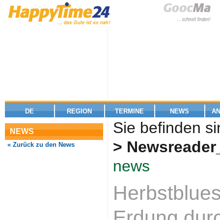
DE
REGION
TERMINE
NEWS
A
Sie befinden si
NEWS
> Newsreader
« Zurück zu den News
news
Herbstblues
Erdung durc