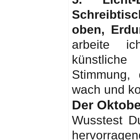
Schreibti
oben, Erdu
arbeite i
künstliche
Stimmung, 
wach und kon
Der Oktobe
Wusstest D
hervorra