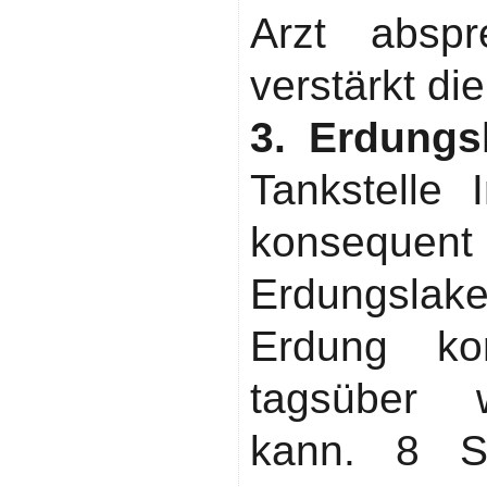
Arzt abspr
verstärkt di
3. Erdungs
Tankstelle 
konsequ
Erdungsla
Erdung ko
tagsüber w
kann. 8 S