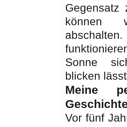
Gegensatz z
können w
abschal
funktioni
Sonne sic
blicken lässt
Meine pe
Geschicht
Vor fünf Ja