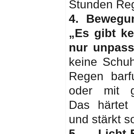
Stunden Reg
4. Bewegu
„Es gibt ke
nur unpass
keine Schuh
Regen barfu
oder mit g
Das härtet 
und stärkt 
5. Licht