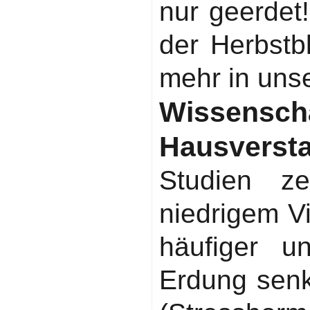
nur geerdet!
der Herbstb
mehr in unse
Wissen
Hausverst
Studien z
niedrigem V
häufiger un
Erdung senk