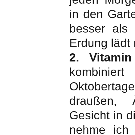
in den Gart
besser als 
Erdung lädt 
2. Vitami
kombini
Oktoberta
draußen, 
Gesicht in d
nehme ich 