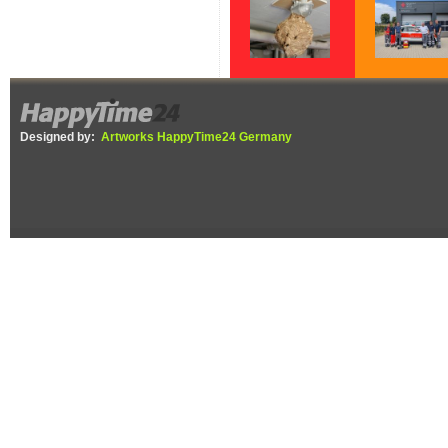
Gelbe Füße,
Wenn jede Minu
schwarzer Körper –
zählt – Fünf Ja
Die Asiatische
Helfer vor Ort b
Designed by:
Artworks HappyTime24 Germany
Hornisse ist in der
DRK Ettenheim
Ortenau
angekommen