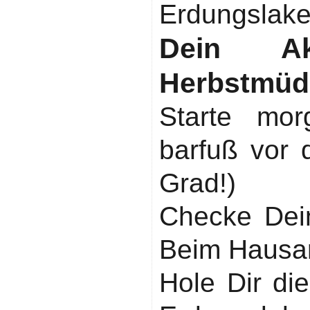
Erdungslake
Dein Ak
Herbstmüdi
Starte mor
barfuß vor 
Grad!)
Checke Dein
Beim Hausar
Hole Dir di