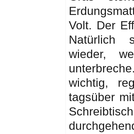
Erdungsmat
Volt. Der Ef
Natürlich 
wieder, w
unterbrech
wichtig, r
tagsüber mi
Schreibt
durchg