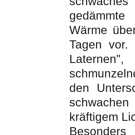
schwache
gedämmte 
Wärme über
Tagen vor. 
Laternen
schmunzeln
den Unters
schwach
kräftigem Lic
Besonde