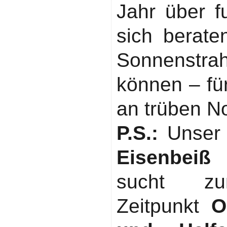
Jahr über f
sich berate
Sonnenstr
können – f
an trüben N
P.S.:
Unser
Eisenbeiß
sucht zu
Zeitpunkt
O