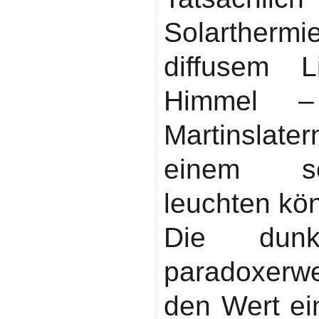
Solarther
diffusem 
Himmel –
Martinslat
einem sc
leuchten kö
Die dunk
paradoxerwe
den Wert ei