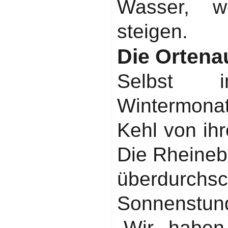
Wasser, w
steigen.
Die Ortena
Selbst 
Wintermonate
Kehl von ih
Die Rheinebe
überdurch
Sonnenstun
„Wir haben