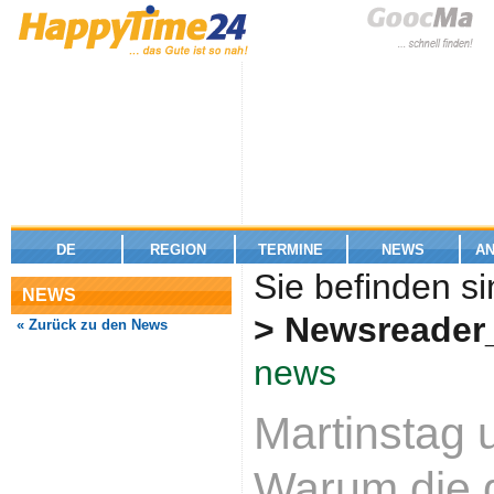
DE
REGION
TERMINE
NEWS
A
Sie befinden si
NEWS
> Newsreader
« Zurück zu den News
news
Martinstag 
Warum die d