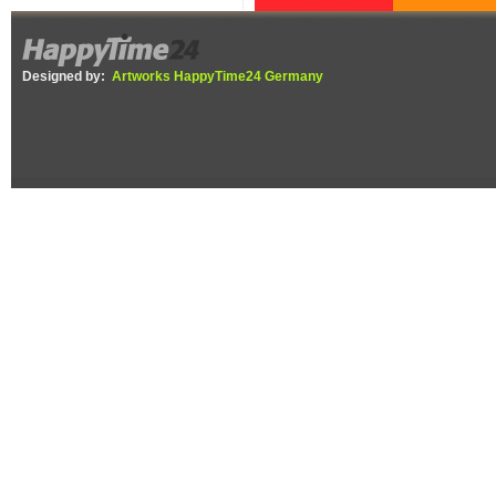
Personalsuche ?
DIEBOX lädt a
29. August zu
Flohmarkt im
Designed by:
Artworks HappyTime24 Germany
Selfstorage ein,
Erlöse gehen an
Tierherberge
Offenburg