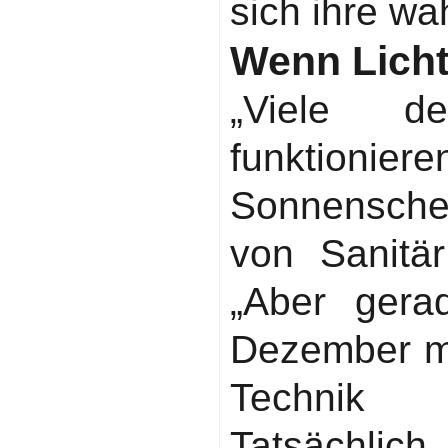
sich ihre wa
Wenn Licht
„Viele de
funktionier
Sonnenschei
von Sanitä
„Aber ger
Dezember me
Technik w
Tatsächli