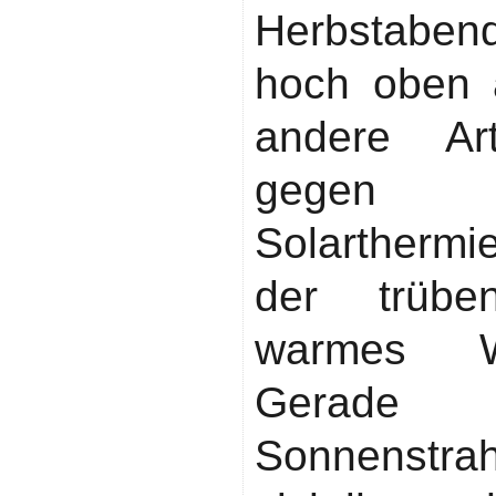
Herbstaben
hoch oben 
andere Ar
gegen d
Solarthermi
der trüben
warmes Wa
Gerade 
Sonnenstrah