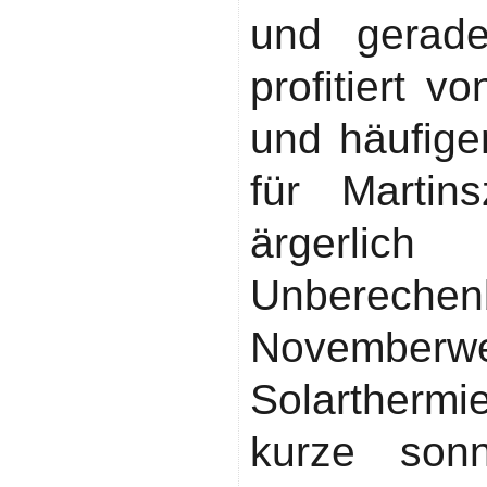
und gerade
profitiert 
und häufige
für Martins
ärgerl
Unberec
November
Solarthermi
kurze son