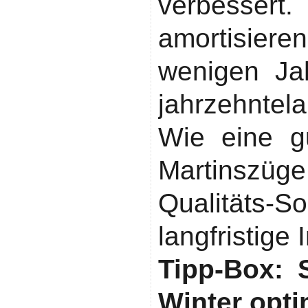
verbesser
amortisiere
wenigen Ja
jahrzehntel
Wie eine gu
Martinszü
Qualitäts
langfristige 
Tipp-Box: 
Winter opti