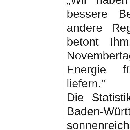
bessere Be
andere Reg
betont Ihm
Novembert
Energie 
liefern."
Die Statist
Baden-Würt
sonnenreic