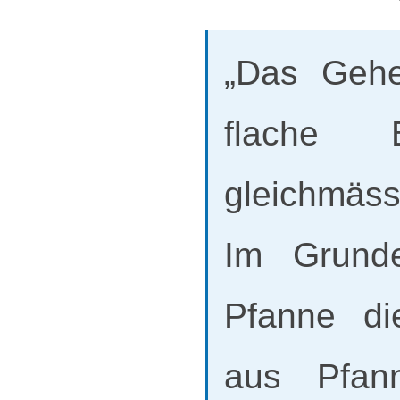
„Das Gehei
flache
gleichmäss
Im Grunde
Pfanne di
aus Pfann