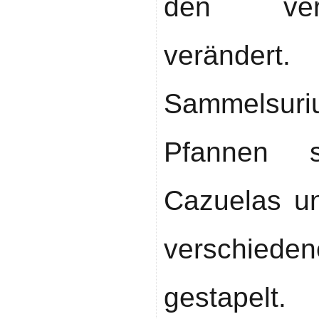
den ver
veränder
Sammelsur
Pfannen s
Cazuelas u
verschieden
gestapel