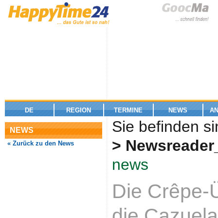
DE
REGION
TERMINE
NEWS
A
Sie befinden si
NEWS
> Newsreader
« Zurück zu den News
news
Die Crêpe-
die Cazuela