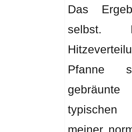
Das Ergeb
selbst. 
Hitzevert
Pfanne s
gebräunt
typischen 
meiner norm