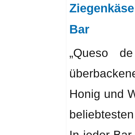
Ziegenkäse
Bar
„Queso de
überbacke
Honig und W
beliebteste
In jeder Bar