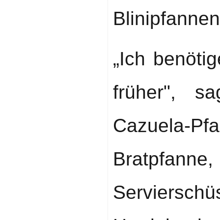
Blinipfanne
„Ich benöti
früher", s
Cazuela-P
Bratpfann
Servierschü