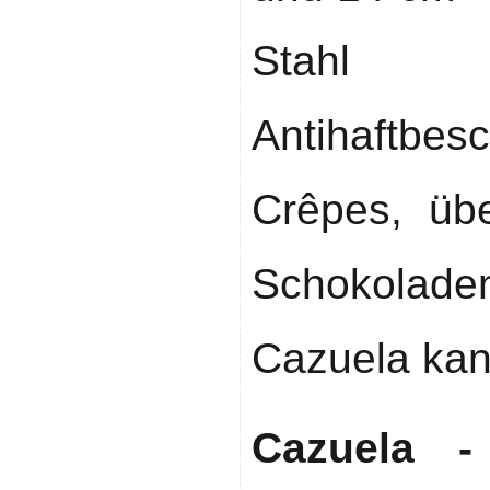
Stah
Antihaftbe
Crêpes, üb
Schokola
Cazuela kan
Cazuela -