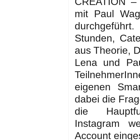
CREATION – 
mit Paul Wa
durchgeführt
Stunden, Cate
aus Theorie, 
Lena und Pau
TeilnehmerIn
eigenen Smar
dabei die Fra
die Hauptfu
Instagram we
Account einges