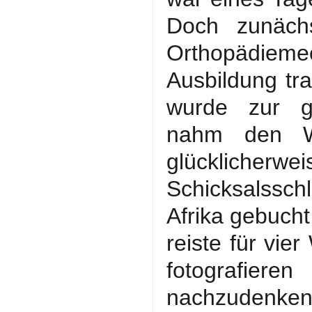
Doch zunächs
Orthopädie
Ausbildung tra
wurde zur ge
nahm den W
glücklicher
Schicksalssch
Afrika gebucht
reiste für vie
fotografier
nachzudenken