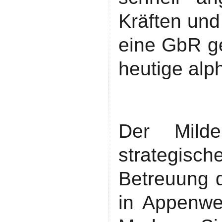
Kräften un
eine GbR ge
heutige al
Der Milde
strategisch
Betreuung
in Appenwe