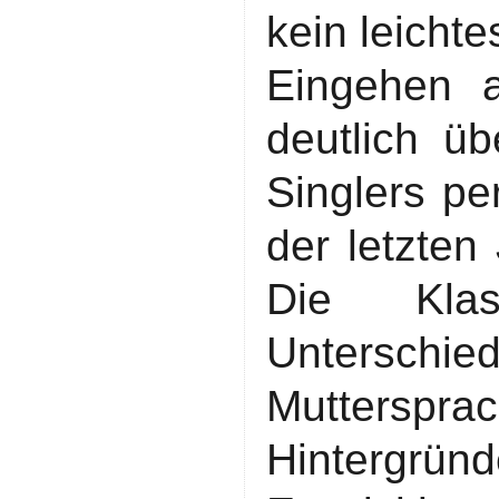
kein leichte
Eingehen a
deutlich ü
Singlers p
der letzten
Die Kla
Untersch
Mutterspr
Hintergrü