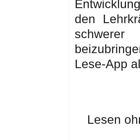
Entwicklun
den Lehrkr
schwerer
beizubring
Lese-App a
Lesen ohn