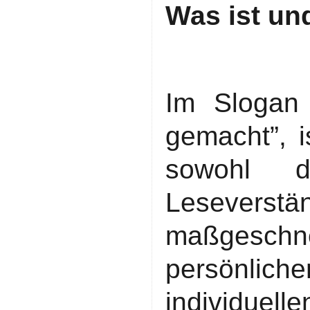
Was ist un
Im Slogan 
gemacht”, i
sowohl d
Leseverst
maßgeschne
persönli
individue