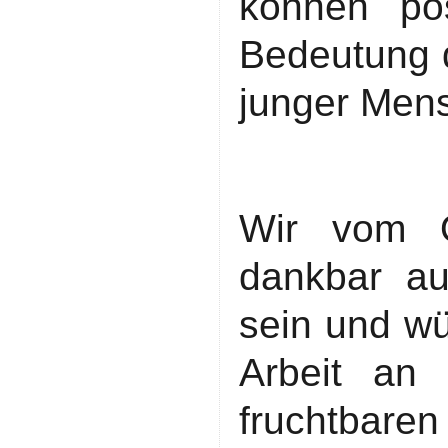
können pos
Bedeutung d
junger Men
Wir vom O
dankbar au
sein und wü
Arbeit an
fruchtbare