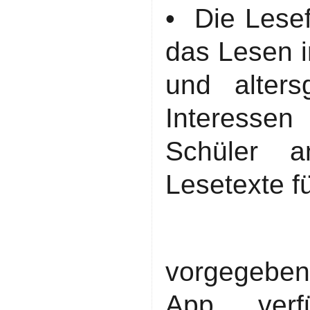
• Die Lesef
das Lesen i
und alter
Interesse
Schüler a
Lesetexte 
vorgegebene
App verf