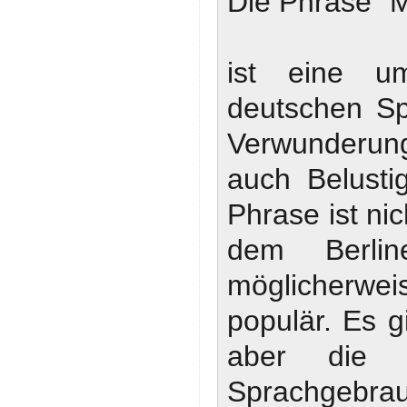
Die Phrase "
ist eine u
deutschen Sp
Verwunderung
auch Belusti
Phrase ist nic
dem Berli
möglicherwei
populär. Es g
aber die 
Sprachgebrauc