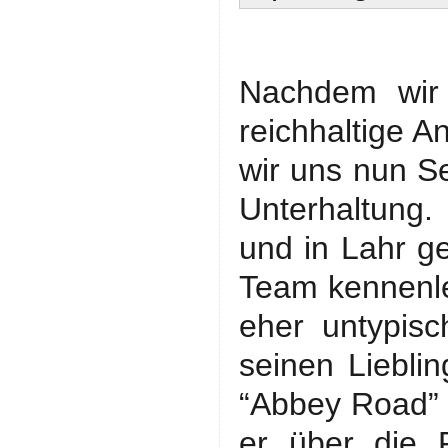
Nachdem wir 
reichhaltige 
wir uns nun S
Unterhaltung.
und in Lahr g
Team kennenle
eher untypis
seinen Liebli
“Abbey Road” 
er über die 