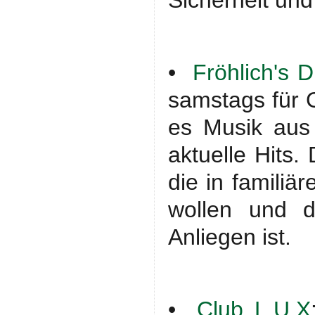
Sicherheit und
•
Fröhlich's 
samstags für G
es Musik aus
aktuelle Hits.
die in familiä
wollen und d
Anliegen ist.
•
Club L.U.X