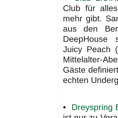
Club für alle
mehr gibt. Sa
aus den Bere
DeepHouse s
Juicy Peach 
Mittelalter-A
Gäste definier
echten Underg
•
Dreyspring 
ist nur zu Ver