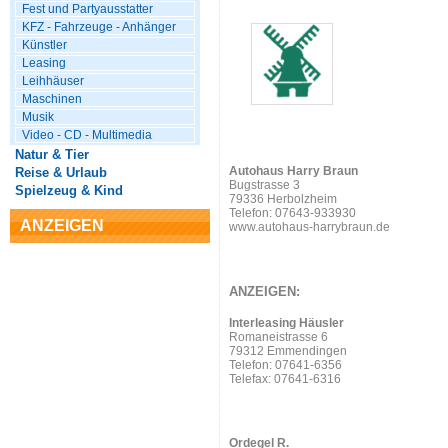
Fest und Partyausstatter
KFZ - Fahrzeuge - Anhänger
Künstler
Leasing
Leihhäuser
Maschinen
Musik
Video - CD - Multimedia
Natur & Tier
Autohaus Harry Braun
Reise & Urlaub
Bugstrasse 3
Spielzeug & Kind
79336 Herbolzheim
Telefon: 07643-933930
ANZEIGEN
www.autohaus-harrybraun.de
ANZEIGEN:
Interleasing Häusler
Romaneistrasse 6
79312 Emmendingen
Telefon: 07641-6356
Telefax: 07641-6316
Ordegel R.