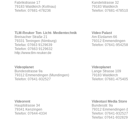
Fabrikstrasse 17
Kandelstrasse 32
79183 Waldkirch (Kollnau)
79183 Waldkirch
Telefon: 07681-478236
Telefon: 07681-478510
TLM-Reuker Ton- Licht- Medientechnik
Video Palast
Breisacher Straße 21
Am Elzdamm 66
79331 Teningen (Nimburg)
79312 Emmendingen
Telefax: 07663 9129639
Telefon: 07641-95425
Telefon: 07663 9129632
http://www.tlm-reuker.de
Videoplanet
Videoplanet
Bundesstrasse 9a
Lange Strasse 109
79312 Emmendingen (Mundingen)
79183 Waldkirch
Telefon: 07641-932527
Telefon: 07681-475405
Videorent
Videotaxi Media Store
Hauptstrasse 34
Bundesstr. 9a
79341 Kenzingen
79312 Emmendingen (
Telefon: 07644-4334
Telefon: 07641-932527
Telefax: 07641-932829