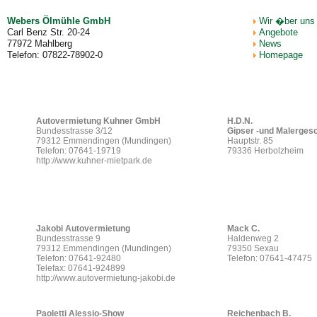
Webers Ölmühle GmbH
Wir �ber uns
Carl Benz Str. 20-24
Angebote
77972 Mahlberg
News
Telefon: 07822-78902-0
Homepage
Autovermietung Kuhner GmbH
H.D.N.
Bundesstrasse 3/12
Gipser -und Malergesc
79312 Emmendingen (Mundingen)
Hauptstr. 85
Telefon: 07641-19719
79336 Herbolzheim
http://www.kuhner-mietpark.de
Jakobi Autovermietung
Mack C.
Bundesstrasse 9
Haldenweg 2
79312 Emmendingen (Mundingen)
79350 Sexau
Telefon: 07641-92480
Telefon: 07641-47475
Telefax: 07641-924899
http://www.autovermietung-jakobi.de
Paoletti Alessio-Show
Reichenbach B.