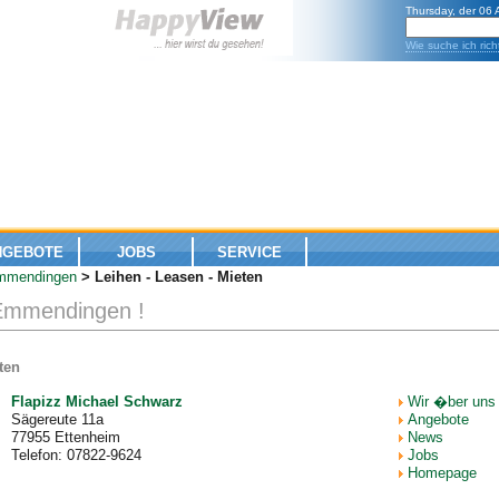
Thursday, der 06
Wie suche ich rich
NGEBOTE
JOBS
SERVICE
mmendingen
> Leihen - Leasen - Mieten
 Emmendingen !
ten
Flapizz Michael Schwarz
Wir �ber uns
Sägereute 11a
Angebote
77955 Ettenheim
News
Telefon: 07822-9624
Jobs
Homepage