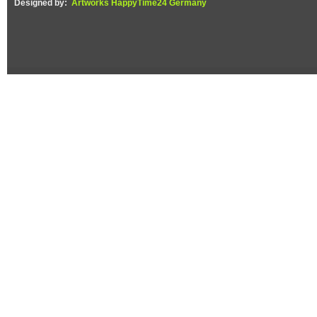
Designed by:
Artworks HappyTime24 Germany