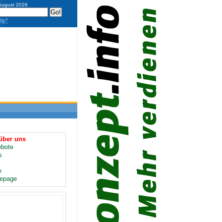
 August 2026
tig?
über uns
bote
s
e
epage