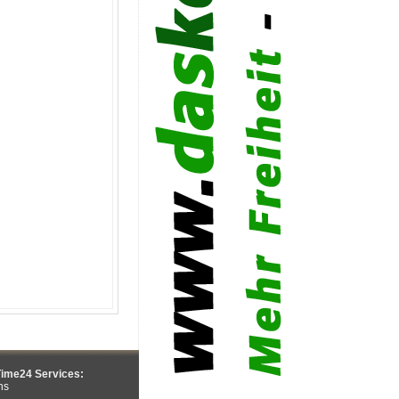
ime24 Services:
ns