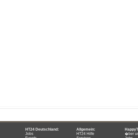
HT24 Deutschland:
Allgemein:
HappyT
Jobs
HT24 Hilfe
�ber u
Events
Services
Jobs