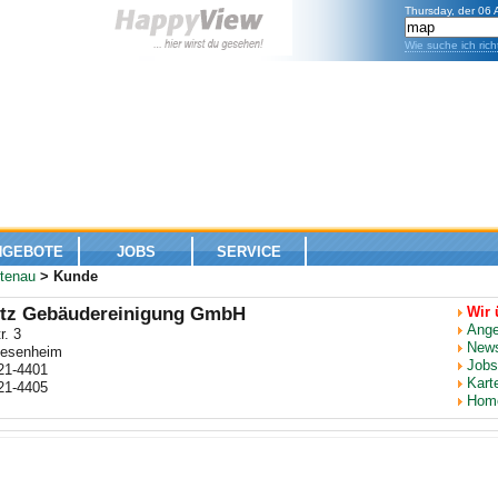
Thursday, der 06
Wie suche ich rich
NGEBOTE
JOBS
SERVICE
tenau
> Kunde
otz Gebäudereinigung GmbH
Wir 
Ange
r. 3
New
iesenheim
Jobs
21-4401
Kart
21-4405
Hom