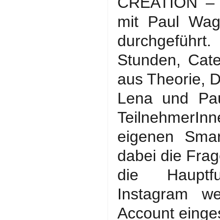
CREATION – 
mit Paul Wa
durchgeführt
Stunden, Cate
aus Theorie, 
Lena und Pau
TeilnehmerIn
eigenen Smar
dabei die Fra
die Hauptfu
Instagram we
Account einges