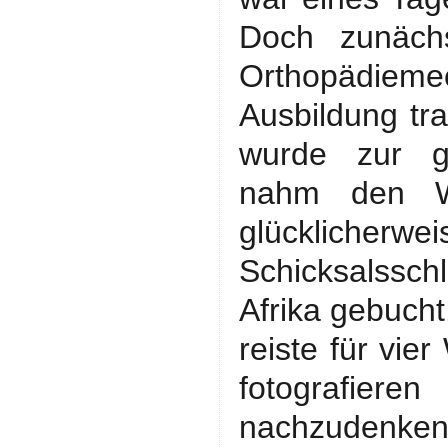
Doch zunächs
Orthopädie
Ausbildung tra
wurde zur ge
nahm den W
glücklicher
Schicksalssch
Afrika gebucht
reiste für vie
fotografier
nachzudenken