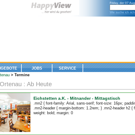
Friday, der 07 Au
Wie suche ich rich
NGEBOTE
JOBS
SERVICE
tenau
> Termine
 Ortenau : Ab Heute
Eichstetten a.K. - Mitnander - Mittagstisch
.mn2 { font-family: Arial, sans-serif; font-size: 16px; paddi
.mn2-header { margin-bottom: 1.2rem; } .mn2-header h2 { fo
weight: bold; margin: 0