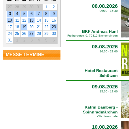
08.08.2026
27
28
29
30
31
1
2
09:00 - 16:30
3
4
5
6
7
8
9
10
11
12
13
14
15
16
17
18
19
20
21
22
23
BKF Andreas Hanl
24
25
26
27
28
29
30
Freiburgerstr. 9, 79312 Emmendingen
31
1
2
3
4
5
6
08.08.2026
16:00 - 23:00
MESSE TERMINE
Hotel Restaurant
Schützen
09.08.2026
15:00 - 17:00
Katrin Bamberg -
Spinnradmärchen
Villa Jamm Lahr
10.08.2026