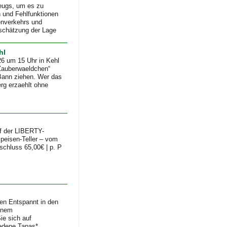
zeugs, um es zu
n und Fehlfunktionen
enverkehrs und
inschätzung der Lage
hl
26 um 15 Uhr in Kehl
„Zauberwaeldchen“
 Bann ziehen. Wer das
erg erzaehlt ohne
uf der LIBERTY-
speisen-Teller – vom
schluss 65,00€ | p. P
en Entspannt in den
einem
ie sich auf
iedene Tapas*.