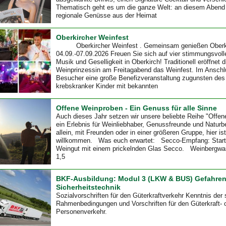
Thematisch geht es um die ganze Welt: an diesem Abend 
regionale Genüsse aus der Heimat
Oberkircher Weinfest
Oberkircher Weinfest . Gemeinsam genießen Oberkir
04.09.-07.09.2026 Freuen Sie sich auf vier stimmungsvoll
Musik und Geselligkeit in Oberkirch! Traditionell eröffnet 
Weinprinzessin am Freitagabend das Weinfest. Im Anschlu
Besucher eine große Benefizveranstaltung zugunsten des
krebskranker Kinder mit bekannten
Offene Weinproben - Ein Genuss für alle Sinne
Auch dieses Jahr setzen wir unsere beliebte Reihe "Offen
ein Erlebnis für Weinliebhaber, Genussfreunde und Naturbe
allein, mit Freunden oder in einer größeren Gruppe, hier ist
willkommen. Was euch erwartet: Secco-Empfang: Start
Weingut mit einem prickelnden Glas Secco. Weinbergwa
1,5
BKF-Ausbildung: Modul 3 (LKW & BUS) Gefahre
Sicherheitstechnik
Sozialvorschriften für den Güterkraftverkehr Kenntnis der 
Rahmenbedingungen und Vorschriften für den Güterkraft- 
Personenverkehr.