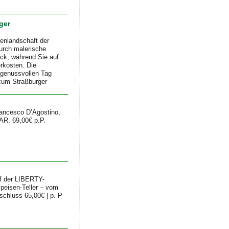
ger
enlandschaft der
urch malerische
ck, während Sie auf
erkosten. Die
n genussvollen Tag
 zum Straßburger
ancesco D’Agostino,
AR. 69,00€ p.P.
uf der LIBERTY-
speisen-Teller – vom
schluss 65,00€ | p. P