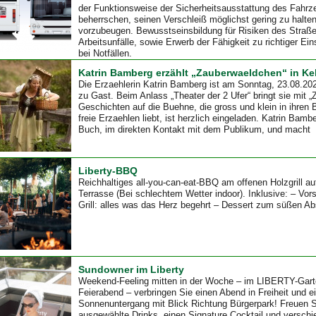
der Funktionsweise der Sicherheitsausstattung des Fahr
beherrschen, seinen Verschleiß möglichst gering zu halte
vorzubeugen. Bewusstseinsbildung für Risiken des Straß
Arbeitsunfälle, sowie Erwerb der Fähigkeit zu richtiger E
bei Notfällen.
Katrin Bamberg erzählt „Zauberwaeldchen“ in Ke
Die Erzaehlerin Katrin Bamberg ist am Sonntag, 23.08.20
zu Gast. Beim Anlass „Theater der 2 Ufer“ bringt sie mit 
Geschichten auf die Buehne, die gross und klein in ihren
freie Erzaehlen liebt, ist herzlich eingeladen. Katrin Bamb
Buch, im direkten Kontakt mit dem Publikum, und macht
Liberty-BBQ
Reichhaltiges all-you-can-eat-BBQ am offenen Holzgrill a
Terrasse (Bei schlechtem Wetter indoor). Inklusive: – Vor
Grill: alles was das Herz begehrt – Dessert zum süßen Ab
Sundowner im Liberty
Weekend-Feeling mitten in der Woche – im LIBERTY-Gart
Feierabend – verbringen Sie einen Abend in Freiheit und 
Sonnenuntergang mit Blick Richtung Bürgerpark! Freuen S
ausgewählte Drinks, einen Signature Cocktail und versch