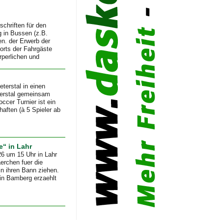
chriften für den
g in Bussen (z.B.
n. der Erwerb der
orts der Fahrgäste
rperlichen und
terstal in einen
terstal gemeinsam
ccer Turnier ist ein
aften (à 5 Spieler ab
e“ in Lahr
26 um 15 Uhr in Lahr
erchen fuer die
in ihren Bann ziehen.
trin Bamberg erzaehlt