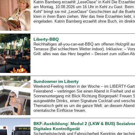
Katrin Bamberg erzaehlt „LeseOase“ in Kehl Die Erzaehler
am Montag, 10.08.2026 um 16 Uhr in Kehl zu Gast. Beim
Kehl“ bringt sie mit „LeseOase“ Geschichten auf die Bueh
klein in ihren Bann ziehen. Wer das freie Erzaehlen liebt, i
eingeladen. Katrin Bamberg erzaehlt ohne Buch, im direkt
Liberty-BBQ
Reichhaltiges all-you-can-eat-BBQ am offenen Holzgrill a
Terrasse (Bei schlechtem Wetter indoor). Inklusive: – Vor
Grill: alles was das Herz begehrt – Dessert zum süßen Ab
Sundowner im Liberty
Weekend-Feeling mitten in der Woche – im LIBERTY-Gart
Feierabend – verbringen Sie einen Abend in Freiheit und 
Sonnenuntergang mit Blick Richtung Bürgerpark! Freuen S
ausgewählte Drinks, einen Signature Cocktail und versch
Thematisch geht es um die ganze Welt: an diesem Abend 
orientalische Einflüsse freuen.
BKF-Ausbildung: Modul 2 (LKW & BUS) Sozialvor
Digitales Kontrollgerät
Sicherheitstechnik und Fahrsicherheit Kenntnis der tech