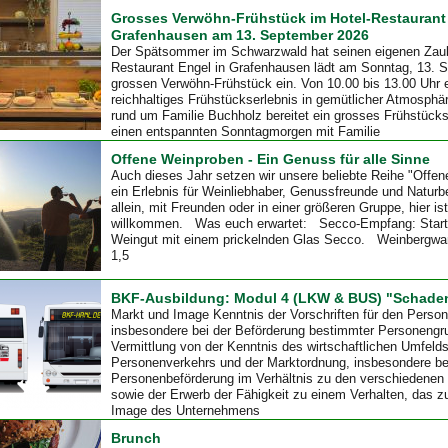
Grosses Verwöhn-Frühstück im Hotel-Restaurant
Grafenhausen am 13. September 2026
Der Spätsommer im Schwarzwald hat seinen eigenen Zaube
Restaurant Engel in Grafenhausen lädt am Sonntag, 13.
grossen Verwöhn-Frühstück ein. Von 10.00 bis 13.00 Uhr e
reichhaltiges Frühstückserlebnis in gemütlicher Atmosph
rund um Familie Buchholz bereitet ein grosses Frühstücksbu
einen entspannten Sonntagmorgen mit Familie
Offene Weinproben - Ein Genuss für alle Sinne
Auch dieses Jahr setzen wir unsere beliebte Reihe "Offen
ein Erlebnis für Weinliebhaber, Genussfreunde und Naturbe
allein, mit Freunden oder in einer größeren Gruppe, hier ist
willkommen. Was euch erwartet: Secco-Empfang: Start
Weingut mit einem prickelnden Glas Secco. Weinbergwa
1,5
BKF-Ausbildung: Modul 4 (LKW & BUS) "Schade
Markt und Image Kenntnis der Vorschriften für den Person
insbesondere bei der Beförderung bestimmter Personeng
Vermittlung von der Kenntnis des wirtschaftlichen Umfelds
Personenverkehrs und der Marktordnung, insbesondere be
Personenbeförderung im Verhältnis zu den verschiedenen 
sowie der Erwerb der Fähigkeit zu einem Verhalten, das z
Image des Unternehmens
Brunch