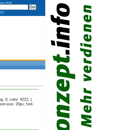
gust 2026
tig?
ng: 0; color: #222; }
nt-size: 20px; font-