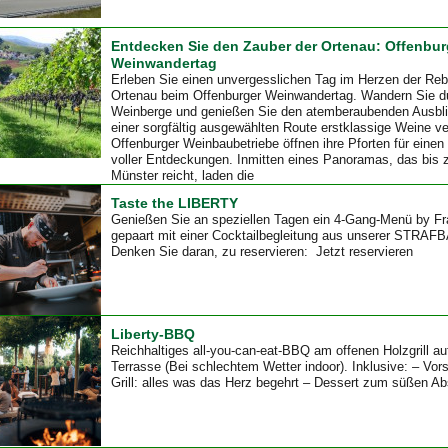
Entdecken Sie den Zauber der Ortenau: Offenbur
Weinwandertag
Erleben Sie einen unvergesslichen Tag im Herzen der Reb
Ortenau beim Offenburger Weinwandertag. Wandern Sie d
Weinberge und genießen Sie den atemberaubenden Ausbli
einer sorgfältig ausgewählten Route erstklassige Weine v
Offenburger Weinbaubetriebe öffnen ihre Pforten für eine
voller Entdeckungen. Inmitten eines Panoramas, das bis
Münster reicht, laden die
Taste the LIBERTY
Genießen Sie an speziellen Tagen ein 4-Gang-Menü by Fr
gepaart mit einer Cocktailbegleitung aus unserer STRAFB
Denken Sie daran, zu reservieren: Jetzt reservieren
Liberty-BBQ
Reichhaltiges all-you-can-eat-BBQ am offenen Holzgrill a
Terrasse (Bei schlechtem Wetter indoor). Inklusive: – Vor
Grill: alles was das Herz begehrt – Dessert zum süßen Ab