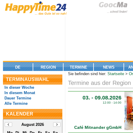
DE
REGION
TERMINE
NEWS
A
Sie befinden sind hier:
Startseite
>
Or
TERMINAUSWAHL
Termine aus der Region
In dieser Woche
In diesem Monat
03. - 09.08.2026
Dauer Termine
12:00 - 14:00
Alle Termine
KALENDER
August 2026
Café Mitnander gGmbH
Mo
Di
Mi
Do
Fr
Sa
So