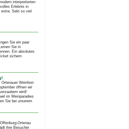
modern interpretierten
olles Erlebnis in
 extra: Sekt so viel
ingen Sie ein paar
Lernen Sie in
nnen. Ein absolutes
icket sichern
g!
 Ortenauer Weinfest
eptember öffnen wir
 verzaubern wird!
wel im Weinparadies
ben Sie bei unserem
 Offenburg-Ortenau
lädt ihre Besucher