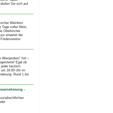
dürfen Sie sich auf
cher Weinfest:
e Tage voller Wein,
die Oberkircher
ss erwartet die
 Fördervereins
e Weinproben" fort –
geisterte! Egal ob
 jeder herzlich
 um 18:00 Uhr im
nderung: Rund 1 bis
nwarnehmung -
sozialrechtlichen
oder