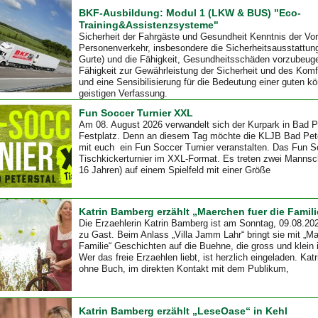
BKF-Ausbildung: Modul 1 (LKW & BUS) "Eco-
Training&Assistenzsysteme"
Sicherheit der Fahrgäste und Gesundheit Kenntnis der Vors
Personenverkehr, insbesondere die Sicherheitsausstattun
Gurte) und die Fähigkeit, Gesundheitsschäden vorzubeuge
Fähigkeit zur Gewährleistung der Sicherheit und des Komf
und eine Sensibilisierung für die Bedeutung einer guten kö
geistigen Verfassung.
Fun Soccer Turnier XXL
Am 08. August 2026 verwandelt sich der Kurpark in Bad Pe
Festplatz. Denn an diesem Tag möchte die KLJB Bad Pe
mit euch ein Fun Soccer Turnier veranstalten. Das Fun So
Tischkickerturnier im XXL-Format. Es treten zwei Mannsch
16 Jahren) auf einem Spielfeld mit einer Größe
Katrin Bamberg erzählt „Maerchen fuer die Famili
Die Erzaehlerin Katrin Bamberg ist am Sonntag, 09.08.20
zu Gast. Beim Anlass „Villa Jamm Lahr“ bringt sie mit „Ma
Familie“ Geschichten auf die Buehne, die gross und klein 
Wer das freie Erzaehlen liebt, ist herzlich eingeladen. Ka
ohne Buch, im direkten Kontakt mit dem Publikum,
Katrin Bamberg erzählt „LeseOase“ in Kehl