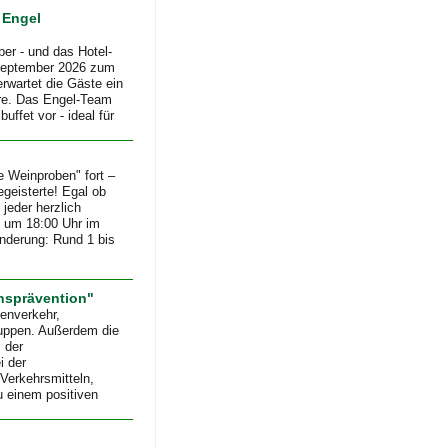
 Engel
r - und das Hotel-
 September 2026 zum
rwartet die Gäste ein
äre. Das Engel-Team
ffet vor - ideal für
e Weinproben" fort –
geisterte! Egal ob
 jeder herzlich
 um 18:00 Uhr im
nderung: Rund 1 bis
nsprävention"
enverkehr,
ruppen. Außerdem die
 der
i der
Verkehrsmitteln,
u einem positiven