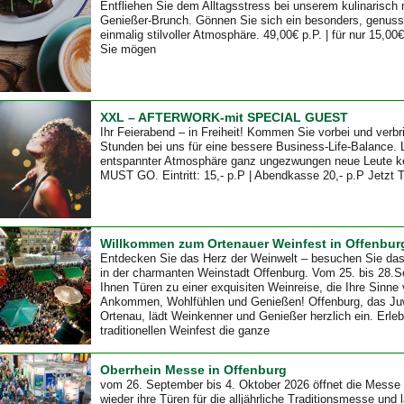
Entfliehen Sie dem Alltagsstress bei unserem kulinarisch 
Genießer-Brunch. Gönnen Sie sich ein besonders, genussv
einmalig stilvoller Atmosphäre. 49,00€ p.P. | für nur 15,00€
Sie mögen
XXL – AFTERWORK-mit SPECIAL GUEST
Ihr Feierabend – in Freiheit! Kommen Sie vorbei und verbr
Stunden bei uns für eine bessere Business-Life-Balance. 
entspannter Atmosphäre ganz ungezwungen neue Leute ke
MUST GO. Eintritt: 15,- p.P | Abendkasse 20,- p.P Jetzt T
Willkommen zum Ortenauer Weinfest in Offenbur
Entdecken Sie das Herz der Weinwelt – besuchen Sie das
in der charmanten Weinstadt Offenburg. Vom 25. bis 28.S
Ihnen Türen zu einer exquisiten Weinreise, die Ihre Sinne
Ankommen, Wohlfühlen und Genießen! Offenburg, das Ju
Ortenau, lädt Weinkenner und Genießer herzlich ein. Erle
traditionellen Weinfest die ganze
Oberrhein Messe in Offenburg
vom 26. September bis 4. Oktober 2026 öffnet die Messe
wieder ihre Türen für die alljährliche Traditionsmesse und 