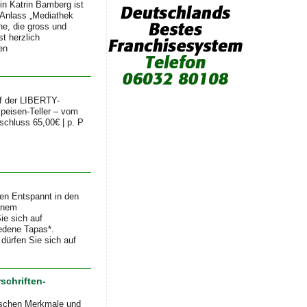
in Katrin Bamberg ist
 Anlass „Mediathek
ne, die gross und
st herzlich
en
uf der LIBERTY-
speisen-Teller – vom
schluss 65,00€ | p. P
en Entspannt in den
einem
ie sich auf
iedene Tapas*.
dürfen Sie sich auf
schriften-
nischen Merkmale und