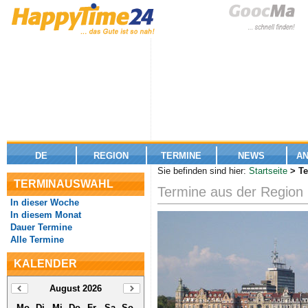
DE
REGION
TERMINE
NEWS
A
Sie befinden sind hier:
Startseite
> Te
TERMINAUSWAHL
Termine aus der Region 
In dieser Woche
In diesem Monat
Dauer Termine
Alle Termine
KALENDER
August 2026
Mo
Di
Mi
Do
Fr
Sa
So