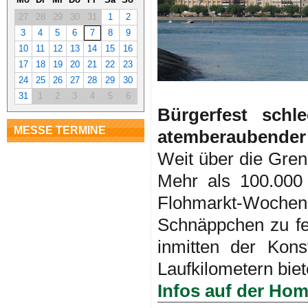
27
28
29
30
31
1
2
3
4
5
6
7
8
9
10
11
12
13
14
15
16
17
18
19
20
21
22
23
24
25
26
27
28
29
30
31
1
2
3
4
5
6
Bürgerfest schl
MESSE TERMINE
atemberaubender 
Weit über die Gren
Mehr als 100.000
Flohmarkt-Woch
Schnäppchen zu f
inmitten der Kon
Laufkilometern bie
Infos auf der Ho