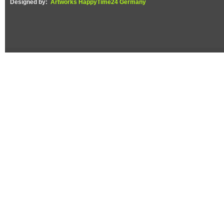
Designed by:
Artworks HappyTime24 Germany