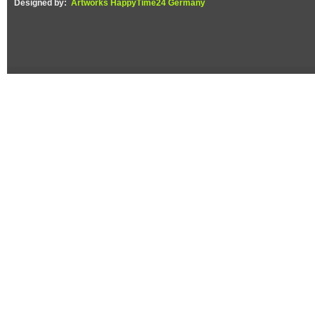
Designed by:
Artworks HappyTime24 Germany