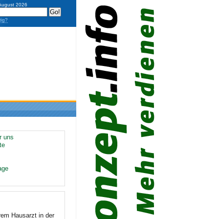
 August 2026
tig?
r uns
te
age
rem Hausarzt in der