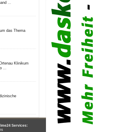
and ...
nd um das Thema
Ortenau Klinikum
 ...
izinische
ime24 Services:
ns