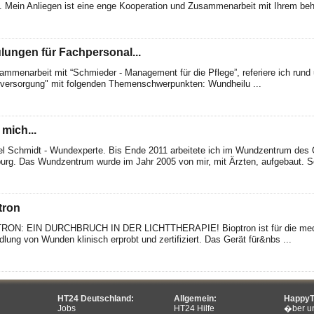
. Mein Anliegen ist eine enge Kooperation und Zusammenarbeit mit Ihrem beh
lungen für Fachpersonal...
ammenarbeit mit “Schmieder - Management für die Pflege”, referiere ich ru
ersorgung" mit folgenden Themenschwerpunkten: Wundheilu ...
mich...
l Schmidt - Wundexperte. Bis Ende 2011 arbeitete ich im Wundzentrum des 
urg. Das Wundzentrum wurde im Jahr 2005 von mir, mit Ärzten, aufgebaut. So
tron
RON: EIN DURCHBRUCH IN DER LICHTTHERAPIE! Bioptron ist für die med
lung von Wunden klinisch erprobt und zertifiziert. Das Gerät für&nbs ...
HT24 Deutschland:
Allgemein:
HappyT
Jobs
HT24 Hilfe
�ber u