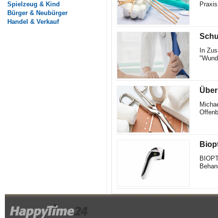
Spielzeug & Kind
Praxis
Bürger & Neubürger
Handel & Verkauf
Schu
In Zus
"Wundv
Über 
Michae
Offenb
Biop
BIOPT
Behand