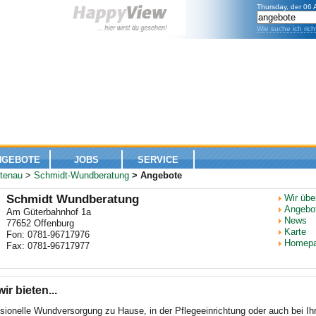
Thursday, der 06
Wie suche ich rich
NGEBOTE
JOBS
SERVICE
tenau
>
Schmidt-Wundberatung
> Angebote
Schmidt Wundberatung
Wir übe
Angebo
Am Güterbahnhof 1a
News
77652 Offenburg
Karte
Fon: 0781-96717976
Homep
Fax: 0781-96717977
ir bieten...
sionelle Wundversorgung zu Hause, in der Pflegeeinrichtung oder auch bei Ih