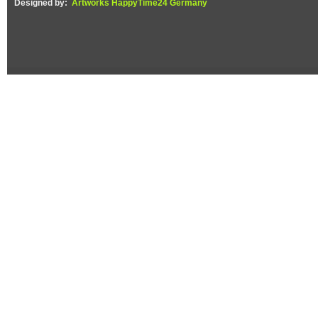
Designed by:
Artworks HappyTime24 Germany