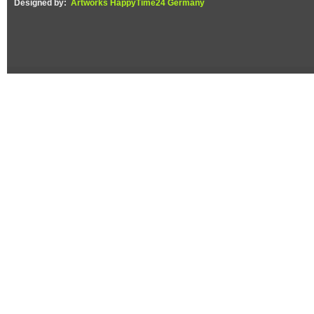
Designed by:
Artworks HappyTime24 Germany