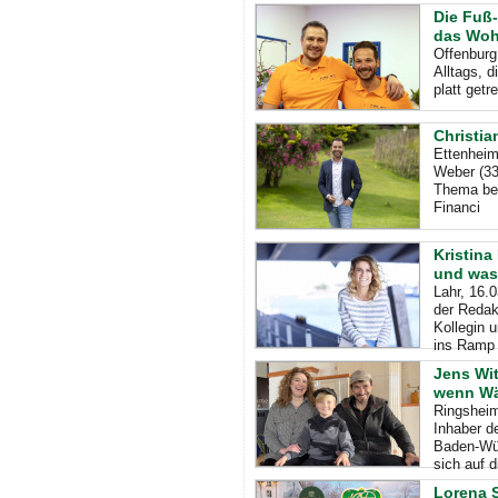
Die Fuß-
das Woh
Offenburg
Alltags, d
platt get
Christia
Ettenheim
Weber (33
Thema betr
Financi
Kristina
und was 
Lahr, 16.
der Redak
Kollegin u
ins Ramp
Jens Wit
wenn Wär
Ringsheim
Inhaber d
Baden-Wür
sich auf d
Lorena 