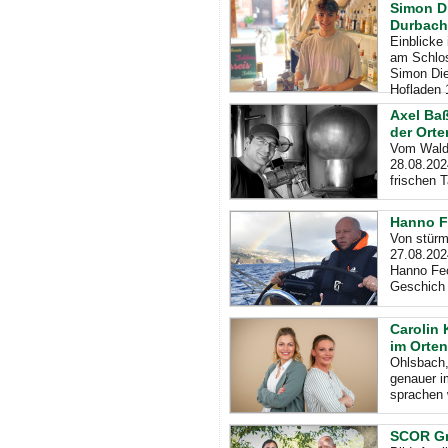
Simon Di
Durbach
Einblicke
am Schlos
Simon Die
Hofladen 
Axel Baß
der Ort
Vom Wald 
28.08.202
frischen T
Hanno F
Von stürm
27.08.202
Hanno Fec
Geschich
Carolin 
im Orten
Ohlsbach,
genauer i
sprachen w
SCOR Gm