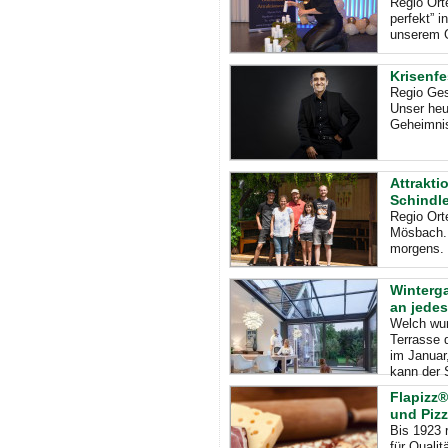
Regio Ort
perfekt” 
unserem G
Krisenf
Regio Ges
Unser heu
Geheimnis
Attrakti
Schindle
Regio Ort
Mösbach. 
morgens. 
Winterg
an jedes
Welch wun
Terrasse d
im Januar
kann der 
Flapizz
und Piz
Bis 1923 
für Quali