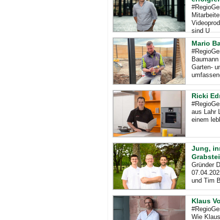
#RegioGes
Mitarbeit
Videoprodu
sind U
Mario B
#RegioGe
Baumann G
Garten- u
umfassen
Ricki E
#RegioGes
aus Lahr 
einem leb
Jung, in
Grabstei
Gründer D
07.04.202
und Tim B
Klaus Vo
#RegioGes
Wie Klaus