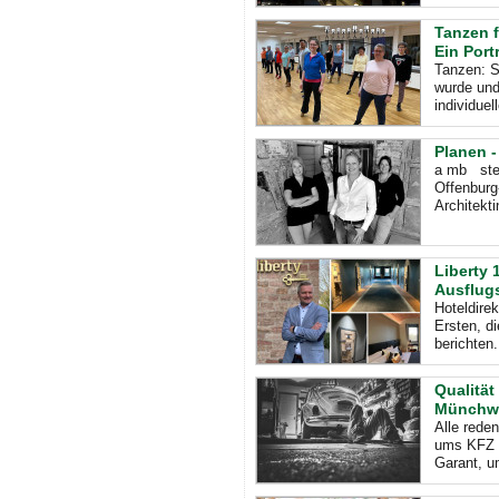
Tanzen f
Ein Portr
Tanzen: S
wurde und
individue
Planen -
a mb steh
Offenburg
Architekt
Liberty 
Ausflugs
Hoteldire
Ersten, d
berichten
Qualität
Münchw
Alle rede
ums KFZ W
Garant, u