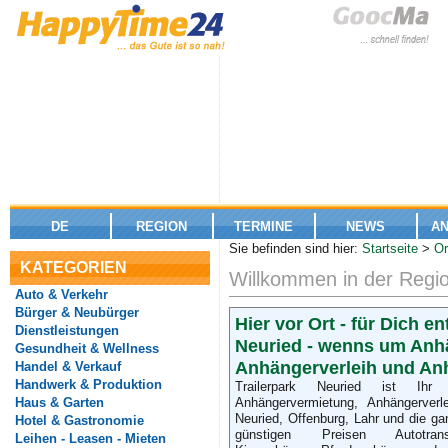
DE
REGION
TERMINE
NEWS
A
Sie befinden sind hier:
Startseite
>
Or
KATEGORIEN
Willkommen in der Regio
Auto & Verkehr
Bürger & Neubürger
Hier vor Ort - für Dich en
Dienstleistungen
Neuried - wenns um Anh
Gesundheit & Wellness
Mitwachsende Schülermöbel -
Anhängerverleih und An
Handel & Verkauf
Ergonomie von Anfang an.
Handwerk & Produktion
Trailerpark Neuried ist Ihr 
Haus & Garten
Anhängervermietung, Anhängerverl
Gebäudereinigung,
Neuried, Offenburg, Lahr und die g
Hotel & Gastronomie
Glasreinigung und mehr
günstigen Preisen Autotransp
Leihen - Leasen - Mieten