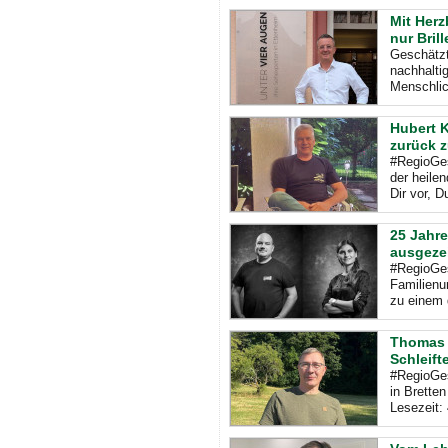
Mit Herz
nur Bril
Geschätzt
nachhalti
Menschlic
Hubert 
zurück 
#RegioGes
der heile
Dir vor, 
25 Jahr
ausgeze
#RegioGes
Familienu
zu einem 
Thomas 
Schleift
#RegioGes
in Brette
Lesezeit: