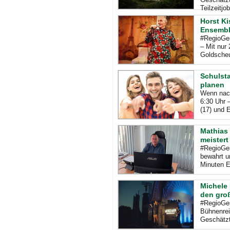
Teilzeitjob
Horst K
Ensembl
#RegioGes
– Mit nur
Goldscheu
Schulsta
planen
Wenn nach
6:30 Uhr 
(17) und E
Mathias 
meistert
#RegioGes
bewahrt u
Minuten E
Michele 
den gro
#RegioGes
Bühnenrei
Geschätzt