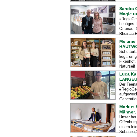
Sandra G
Magie u
#RegioGes
heutiges 
Ortenau: 
Rheinau-R
Melanie 
HAUTWOH
Schuttert
liegt, um
Fixenhof. 
Naturseif
Luca Ka
LANGE
Der Teena
#RegioGes
aufgeweck
Generatio
Markus S
Männer, 
Unser heut
Offenburgs
einem lei
Schnurr (