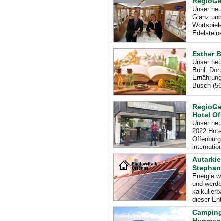
RegioGes
Unser heut
Glanz und
Wortspiel
Edelstein
Esther B
Unser heut
Bühl. Dort
Ernährung
Busch (56
RegioGe
Hotel O
Unser heu
2022 Hote
Offenburg
internatio
Autarki
Stephan
Energie w
und werde
kalkulier
dieser En
Camping
Herrman