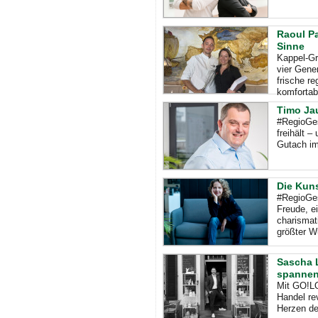
Raoul Pa
Sinne
Kappel-Gr
vier Gene
frische r
komfortabe
Timo Ja
#RegioGe
freihält 
Gutach im
Die Kuns
#RegioGes
Freude, e
charismat
größter 
Sascha L
spannen
Mit GO!LO
Handel re
Herzen de