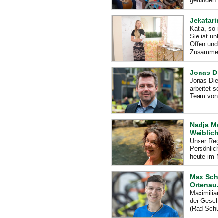
gefunden.
Jekatar
Katja, so 
Sie ist un
Offen und
Zusammen
Jonas Di
Jonas Die
arbeitet s
Team von 
Nadja Me
Weiblich
Unser Reg
Persönlic
heute im 
Max Schu
Ortenau
Maximilia
der Gesch
(Rad-Schu