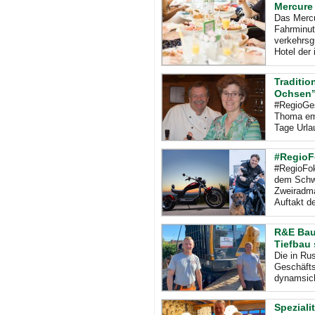
Mercure
Das Mercu
Fahrminut
verkehrsg
Hotel der 
Traditio
Ochsen” 
#RegioGes
Thoma emp
Tage Urlau
#RegioF
#RegioFok
dem Schwa
Zweiradma
Auftakt de
R&E Bau 
Tiefbau 
Die in Ru
Geschäfts
dynamsic
Speziali