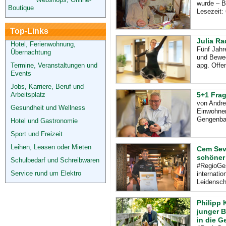
wurde – B
Boutique
Lesezeit:
Top-Links
Julia Ra
Hotel, Ferienwohnung,
Fünf Jahr
Übernachtung
und Beweg
Termine, Veranstaltungen und
apg. Offe
Events
Jobs, Karriere, Beruf und
Arbeitsplatz
5+1 Fra
von Andre
Gesundheit und Wellness
Einwohner
Gengenb
Hotel und Gastronomie
Sport und Freizeit
Leihen, Leasen oder Mieten
Cem Sevg
schöner 
Schulbedarf und Schreibwaren
#RegioGes
Service rund um Elektro
internati
Leidensch
Philipp 
junger B
in die 