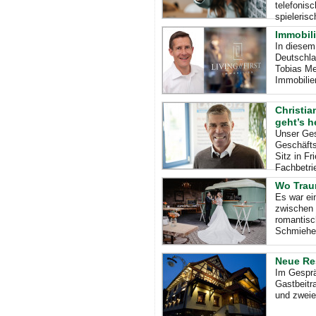
telefonis
spieleris
Immobili
In diesem
Deutschla
Tobias Me
Immobilie
Christia
geht’s 
Unser Ges
Geschäft
Sitz in F
Fachbetri
Wo Trau
Es war ei
zwischen 
romantisc
Schmiehe
Neue Re
Im Gesprä
Gastbeitr
und zweie