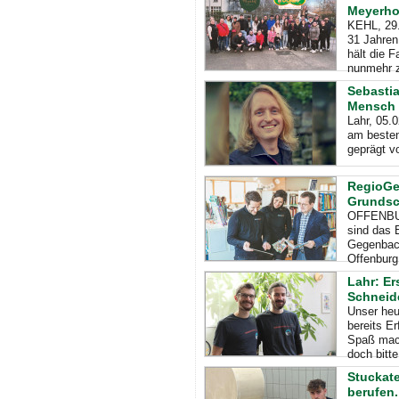
Meyerho
KEHL, 29.
31 Jahren
hält die 
nunmehr 
Sebastia
Mensch 
Lahr, 05.
am besten
geprägt v
RegioGes
Grundsch
OFFENBUR
sind das 
Gegenbach
Offenbur
Lahr: Er
Schneid
Unser heu
bereits E
Spaß mach
doch bitte
Stuckat
berufen.