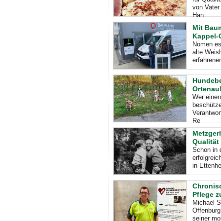
von Vater
Han
Mit Bau
Kappel-
Nomen est
alte Weish
erfahrene
Hundebes
Ortenau
Wer einen
beschütze
Verantwort
Re
Metzger
Qualität
Schon in 
erfolgreic
in Ettenhe
Chronis
Pflege z
Michael S
Offenburg
seiner mo