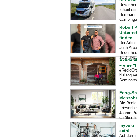
Unser heu
Ichenheim
Herrmann.
Campingur
Robert K
Unterneh
finden.
Der Arbei
auch Arbe
Unser heu
JOBFINDE
Akademie
– eine “
#RegioOrt
bislang ve
Seminarze
Feng-Sh
Mensch
Die Regio
Friesenhei
Jahren Pr
darüber h
myvélo –
sein!
Auf den I