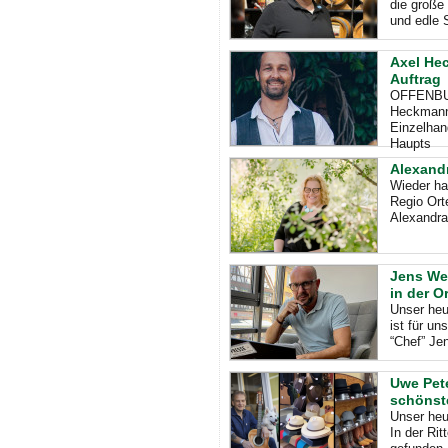
die große 
und edle 
Axel He
Auftrag
OFFENBURG
Heckmann 
Einzelhan
Haupts
Alexandr
Wieder ha
Regio Ort
Alexandra 
Jens Web
in der O
Unser heu
ist für un
“Chef” Je
Uwe Pet
schönst
Unser heu
In der Ri