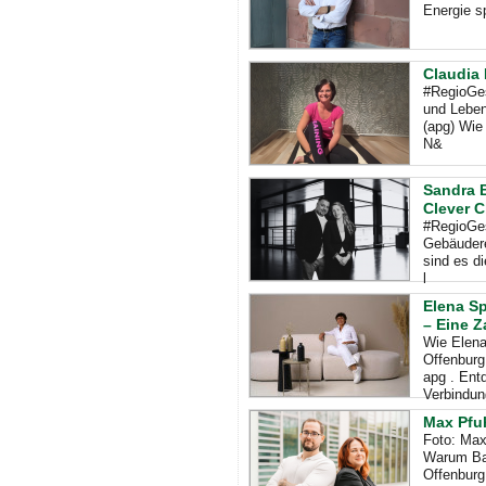
Energie sp
Claudia 
#RegioGes
und Leben
(apg) Wie
N&
Sandra B
Clever C
#RegioGes
Gebäudere
sind es d
l
Elena Sp
– Eine Z
Wie Elena
Offenburg
apg . Ent
Verbindun
Max Pfuh
Foto: Max
Warum Bau
Offenburg