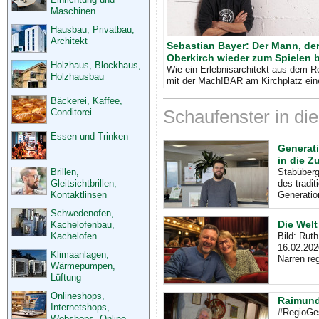
Maschinen
Hausbau, Privatbau,
Architekt
Sebastian Bayer: Der Mann, de
Oberkirch wieder zum Spielen b
Holzhaus, Blockhaus,
Wie ein Erlebnisarchitekt aus dem R
Holzhausbau
mit der Mach!BAR am Kirchplatz ein
geschaffen hat, an dem Erwachsene 
Bäckerei, Kaffee,
Handy vergessen - und Kinder di
Conditorei
Schaufenster in di
Essen und Trinken
Generati
in die Z
Brillen,
Stabüberg
Gleitsichtbrillen,
des tradi
Kontaktlinsen
Generatio
Schwedenofen,
Die Welt
Kachelofenbau,
Kachelofen
Bild: Rut
16.02.202
Klimaanlagen,
Narren reg
Wärmepumpen,
Lüftung
Onlineshops,
Raimund 
Internetshops,
#RegioGes
Webshops, Online-