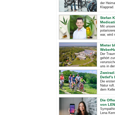
der Heima
Klapprad. 
Stefan K
Medicati
Mit unser
polarisie
war, wird 
Mieter b
WeberHa
Der Traum
gehört zu
verunsich
uns in de
Zweirad:
Detlef’s
Die ersten
Natur ruft
dem Kelle
Die Offe
von LEN
Sympathis
Lena Kemp