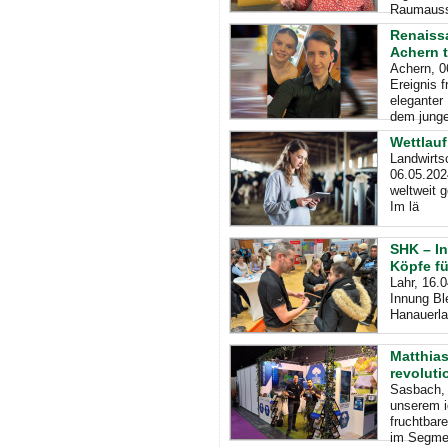
Raumauss
Renaiss
Achern 
Achern, 0
Ereignis 
eleganter
dem jung
Wettlauf
Landwirts
06.05.202
weltweit g
Im lä
SHK – I
Köpfe fü
Lahr, 16.
Innung Bl
Hanauerla
Matthia
revoluti
Sasbach, 
unserem i
fruchtbar
im Segme