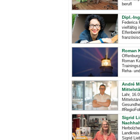
berufl
Dipl.-In
Federica P
vielfältig
Elfenbein
französis
Roman Ka
Offenburg
Roman Kap
Trainings
Reha- un
André M
Mittelst
Lahr, 16.
Mittelstä
Gesundhei
#RegioFok
Sigrid L
Nachhalt
Herbolzhe
Landkreis
Sigrid Lie