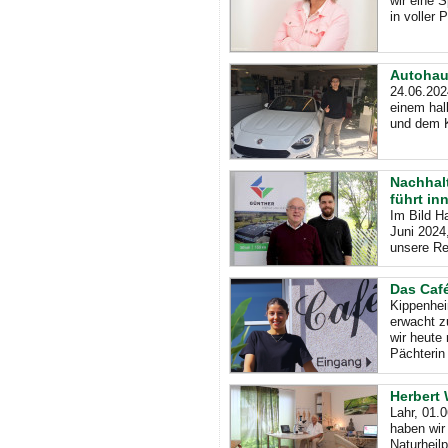
wir eine 
in voller 
Autohaus
24.06.202
einem hal
und dem K
Nachhal
führt in
Im Bild Ha
Juni 2024
unsere Re
Das Café
Kippenhei
erwacht z
wir heute
Pächterin
Herbert 
Lahr, 01.
haben wir
Naturheilp