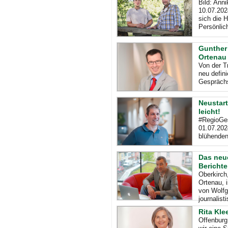
Bild: Ann
10.07.202
sich die H
Persönlich
Gunther 
Ortenau
Von der T
neu defin
Gesprächs
Neustart
leicht!
#RegioGes
01.07.2024
blühenden
Das neue
Berichte
Oberkirch
Ortenau, i
von Wolfg
journalist
Rita Kle
Offenburg,