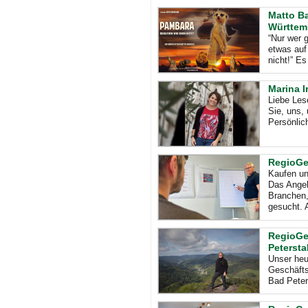
Matto B
Württem
“Nur wer 
etwas auf
nicht!” Es
Marina I
Liebe Les
Sie, uns,
Persönlic
RegioGe
Kaufen un
Das Angeb
Branchen,
gesucht. 
RegioGe
Petersta
Unser heu
Geschäfts
Bad Peters