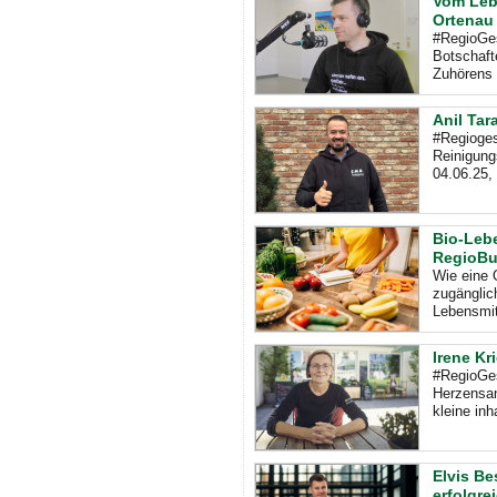
Vom Lebe
Ortenau
#RegioGes
Botschaft
Zuhörens 
Anil Tar
#Regioges
Reinigung
04.06.25,
Bio-Lebe
RegioB
Wie eine 
zugänglic
Lebensmit
Irene Kr
#RegioGes
Herzensan
kleine in
Elvis Be
erfolgre