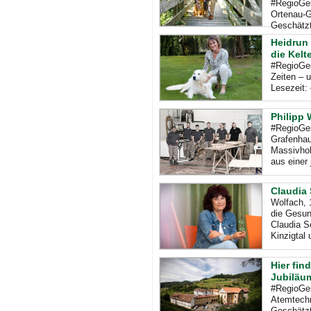
#RegioGes
Ortenau-G
Geschätzt
Heidrun 
die Kel
#RegioGes
Zeiten – 
Lesezeit:
Philipp 
#RegioGes
Grafenhaus
Massivhol
aus einer 
Claudia 
Wolfach, 1
die Gesun
Claudia S
Kinzigtal 
Hier fin
Jubiläu
#RegioGes
Atemtechn
Geschätzt