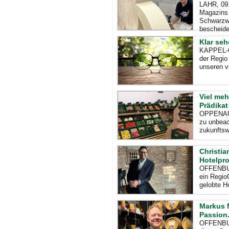
LAHR, 09.
Magazins 
Schwarzwä
bescheide
Klar seh
KAPPEL-G
der Regio
unseren v
Viel meh
Prädikat
OPPENAU, 
zu unbeac
zukunftswe
Christia
Hotelpro
OFFENBURG
ein Regio
gelobte H
Markus 
Passion
OFFENBURG