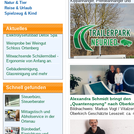
Der erfolgreiche Weg zu deiner
Kippanhänger, Pferdeanhänger und
Natur & Tier
Wunschfigur
Reise & Urlaub
Spielzeug & Kind
Das energetisierende
Elektrolysefußbad Detox Spa
Weinprobe bei Weingut
Aktuelles
Schloss Ortenberg
Mitwachsende Schülermöbel -
Ergonomie von Anfang an.
Gebäudereinigung,
Glasreinigung und mehr
Der erfolgreiche Weg zu deiner
Wunschfigur
Das energetisierende
Elektrolysefußbad Detox Spa
Schnell gefunden
Steuerbüro,
Alexandra Schmidt bringt den
Steuerberater
„Quantensprung" nach Oberki
Bildnachweis: Markus Vogt / Vitalze
Mittagstisch und
Oberkirch Geschätzte Lesezeit: ca. 
Abholservice in der
Minuten. Von Andreas Peter Geng (a
Ortenau
schon mal das Gef&
Bürobedarf,
Einrichtung und