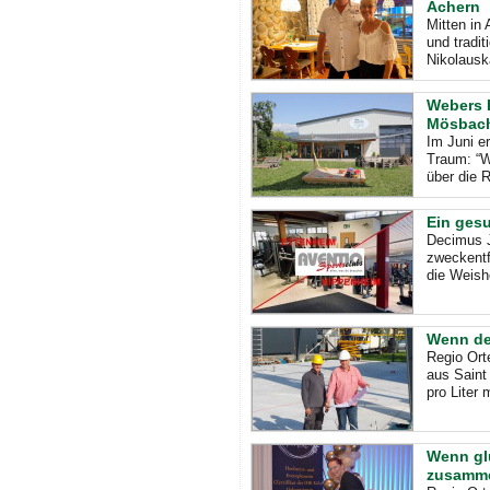
Achern
Mitten in 
und tradit
Nikolausk
Webers H
Mösbac
Im Juni e
Traum: “W
über die 
Ein ges
Decimus J
zweckent
die Weish
Wenn der
Regio Ort
aus Saint 
pro Liter
Wenn gl
zusamme